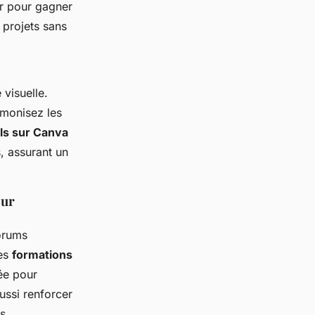
er pour gagner
 projets sans
 visuelle.
armonisez les
els sur Canva
, assurant un
our
forums
Les
formations
ée pour
ussi renforcer
s.