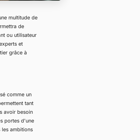
une multitude de
rmettra de
t ou utilisateur
experts et
ier grâce à
posé comme un
permettent tant
s avoir besoin
s portes d'une
 les ambitions