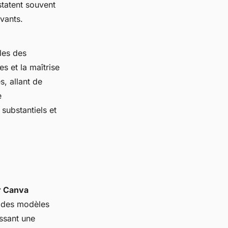
statent souvent
ivants.
lles des
es et la maîtrise
s, allant de
e
substantiels et
r Canva
t des modèles
ssant une