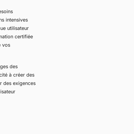
esoins
ns intensives
 utilisateur
ation certifiée
e vos
ages des
cité à créer des
ur des exigences
lisateur