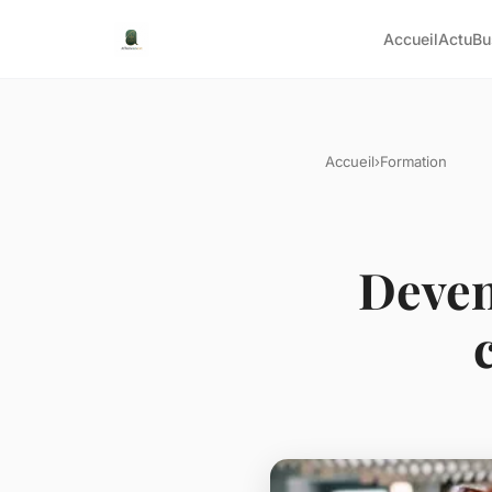
Accueil
Actu
Bu
Accueil
›
Formation
Deven