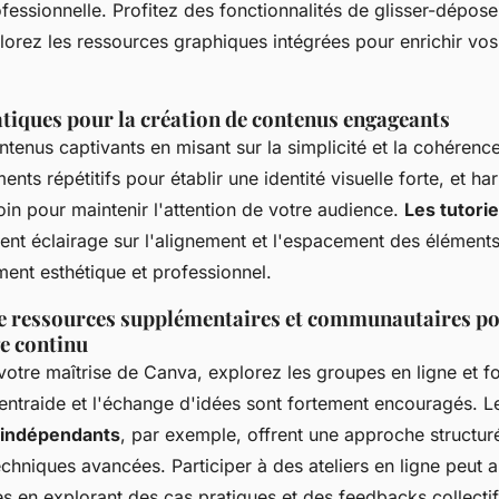
fessionnelle. Profitez des fonctionnalités de glisser-dépos
lorez les ressources graphiques intégrées pour enrichir vos
atiques pour la création de contenus engageants
tenus captivants en misant sur la simplicité et la cohérence
ents répétitifs pour établir une identité visuelle forte, et h
in pour maintenir l'attention de votre audience.
Les tutori
lent éclairage sur l'alignement et l'espacement des éléments
ement esthétique et professionnel.
e ressources supplémentaires et communautaires p
ge continu
votre maîtrise de Canva, explorez les groupes en ligne et 
'entraide et l'échange d'idées sont fortement encouragés. 
 indépendants
, par exemple, offrent une approche structur
chniques avancées. Participer à des ateliers en ligne peut a
 en explorant des cas pratiques et des feedbacks collectif