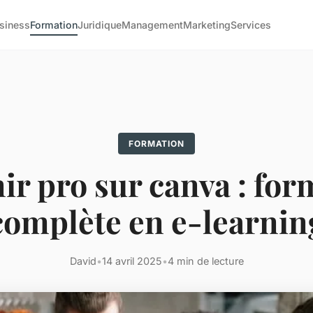
siness
Formation
Juridique
Management
Marketing
Services
FORMATION
ir pro sur canva : for
complète en e-learnin
David
•
14 avril 2025
•
4 min de lecture