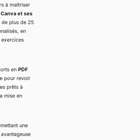
rs à maîtriser
à Canva et ses
s de plus de 25
nnalisés, en
s exercices
ports en
PDF
e pour revoir
es prêts à
la mise en
rmettant une
nt avantageuse