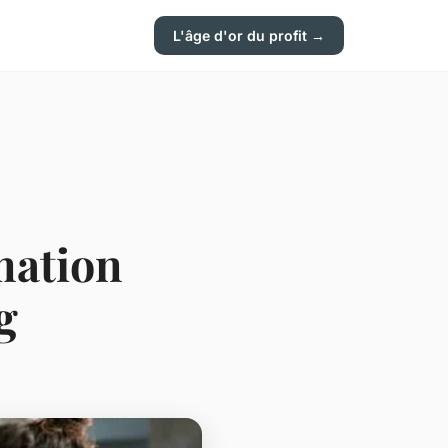
L'âge d'or du profit →
mation
g