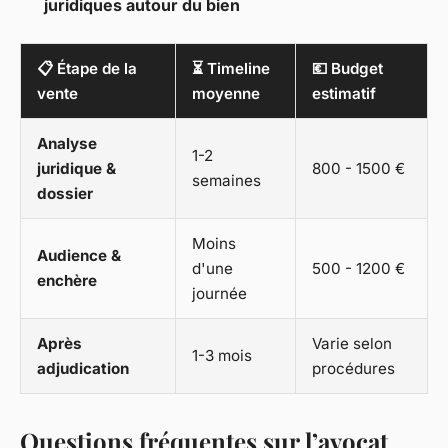
juridiques autour du bien
📋 Étape de la
⏳ Timeline
💶 Budget
vente
moyenne
estimatif
Analyse
1-2
juridique &
800 - 1500 €
semaines
dossier
Moins
Audience &
d'une
500 - 1200 €
enchère
journée
Après
Varie selon
1-3 mois
adjudication
procédures
Questions fréquentes sur l’avocat