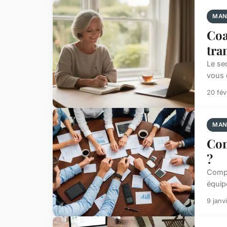
MAN
Coa
tra
Le se
vous o
20 fév
MAN
Com
?
Compr
équipe
9 janv