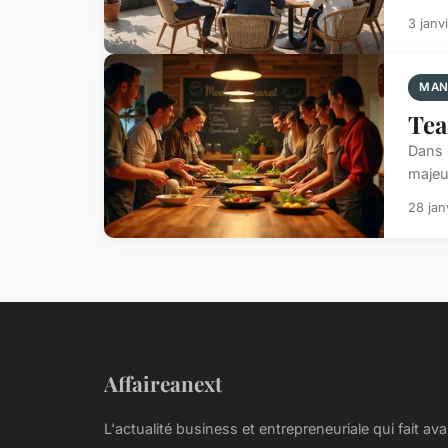
3 janv
MAN
Tea
Dans 
majeu
28 jan
Affaireanext
L'actualité business et entrepreneuriale qui fait av