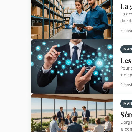
La 
La ge
direct
9 janv
MAN
Les
Pour d
indisp
9 janv
MAN
Sém
L'org
la co