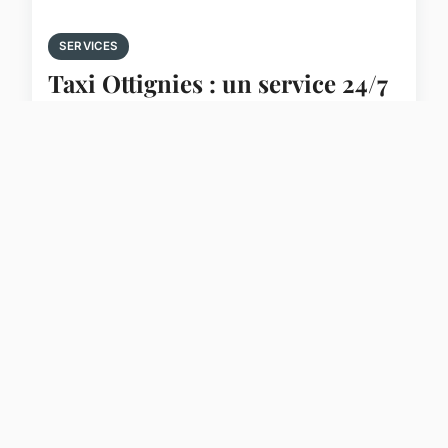
SERVICES
Taxi Ottignies : un service 24/7
pour tous vos besoins de
transport
Taxi Ottignies se distingue par son service de
transport accessible 24/7, alliant rapidité et sécurité.
Que ce soit pour une course urgent ou un transfert
aéroport, cette compagnie répond à tous vos b...
2 avril 2025
3 min de lecture →
Affaireanext