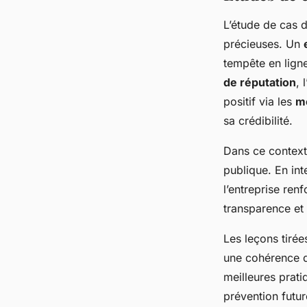
L’étude de cas d
précieuses. Un
tempête en lign
de réputation
, 
positif via les
m
sa crédibilité.
Dans ce context
publique. En int
l’entreprise ren
transparence et 
Les leçons tiré
une cohérence d
meilleures prat
prévention futur