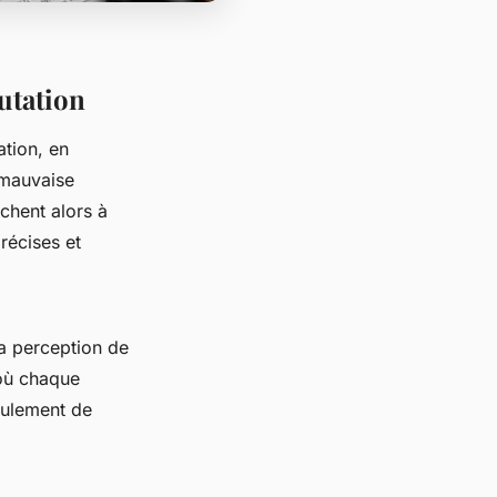
utation
ation, en
 mauvaise
chent alors à
précises et
la perception de
 où chaque
eulement de