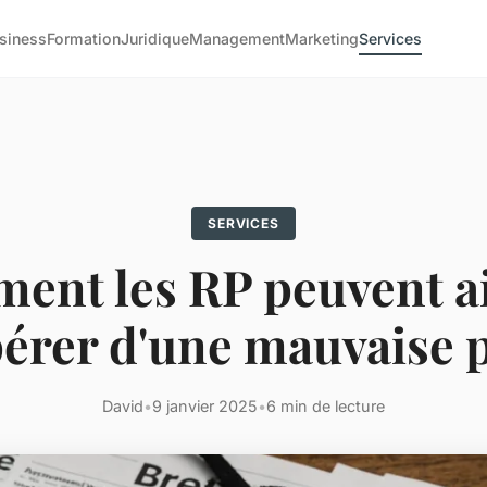
siness
Formation
Juridique
Management
Marketing
Services
SERVICES
ent les RP peuvent ai
érer d'une mauvaise 
David
•
9 janvier 2025
•
6 min de lecture