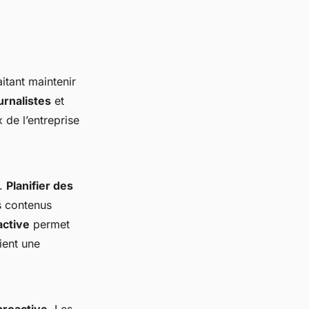
aitant maintenir
urnalistes
et
 de l’entreprise
e.
Planifier des
es contenus
ctive
permet
ient une