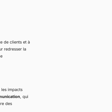
 de clients et à
r redresser la
de
 les impacts
munication
, qui
ure des