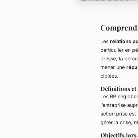
Comprendre
Les
relations p
particulier en p
presse, la perce
mener une
récu
ciblées.
Définitions e
Les RP engloben
l’entreprise aup
action prise est
gérer la crise, 
Objectifs lors