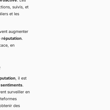
roactive
. Les
ions, suivis, et
iers et les
euvent augmenter
e réputation
.
cace, en
e
putation
, il est
 sentiments
.
ent surveiller en
ateformes
obtenir des