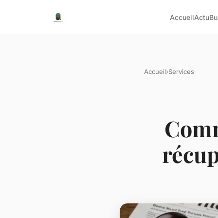
Accueil
Actu
Bu
Accueil
›
Services
Comm
récup