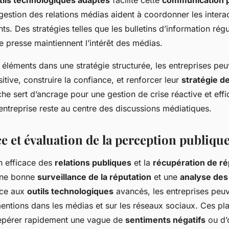
tils technologiques adaptés
facilite cette
communication p
estion des relations médias aident à coordonner les interact
ts. Des stratégies telles que les bulletins d’information régul
presse maintiennent l’intérêt des médias.
 éléments dans une stratégie structurée, les entreprises p
ositive, construire la confiance, et renforcer leur
stratégie d
he sert d’ancrage pour une gestion de crise réactive et effi
’entreprise reste au centre des discussions médiatiques.
e et évaluation de la perception publiqu
n efficace des
relations publiques
et la
récupération de ré
 une bonne
surveillance de la réputation
et une
analyse des
âce aux
outils technologiques
avancés, les entreprises peuv
mentions dans les médias et sur les réseaux sociaux. Ces pl
repérer rapidement une vague de
sentiments négatifs
ou d’